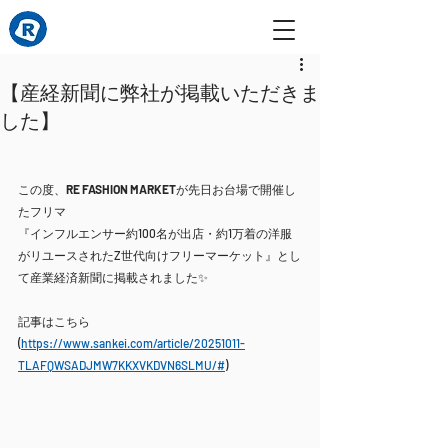
【産経新聞に弊社が掲載いただきま
した】
この度、
RE FASHION MARKET
が先日お台場で開催し
たフリマ
『インフルエンサー約100名が出店・約1万着の洋服
がリユースされたZ世代向けフリーマーケット』とし
て産業経済新聞に掲載されました✨
記事はこちら
(
https://www.sankei.com/article/20251011-
TLAFQWSADJMW7KKXVKDVN6SLMU/#
)