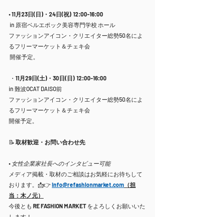
• 
11月23日(日)・24日(祝)
12:00-16:00 
 in 原宿ベルエポック美容専門学校 ホール
ファッションアイコン・クリエイター総勢50名によ
るフリーマーケット＆チェキ会
 開催予定。
 ・
11月29日(土)・30日(日)  12:00-16:00
in 難波OCAT DAISO前
ファッションアイコン・クリエイター総勢50名によ
るフリーマーケット＆チェキ会
開催予定。
📝 
取材歓迎・お問い合わせ先
• 
女性企業家社長へのインタビュー可能
メディア掲載・取材のご相談はお気軽にお待ちして
おります。📩👉 
info@refashionmarket.com
（担
当：木ノ元）
今後とも 
RE FASHION MARKET
 をよろしくお願いいた
します！