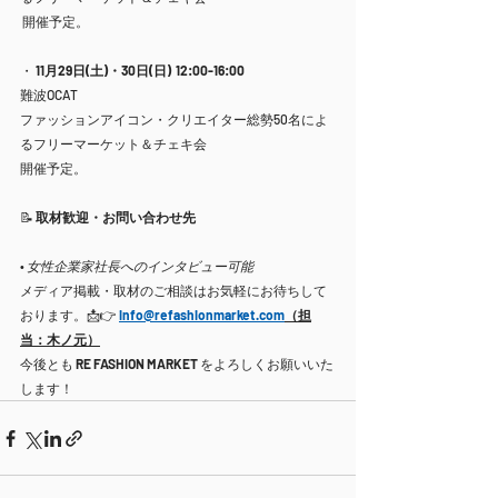
 開催予定。
・ 
11月29日(土)・30日(日)  12:00-16:00
難波OCAT　
ファッションアイコン・クリエイター総勢50名によ
るフリーマーケット＆チェキ会
開催予定。
📝 
取材歓迎・お問い合わせ先
• 
女性企業家社長へのインタビュー可能
メディア掲載・取材のご相談はお気軽にお待ちして
おります。📩👉 
info@refashionmarket.com
（担
当：木ノ元）
今後とも 
RE FASHION MARKET
 をよろしくお願いいた
します！