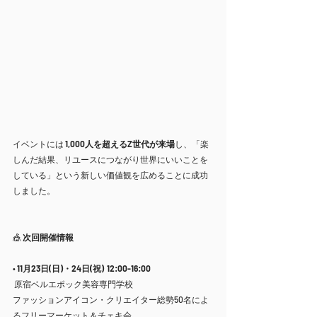
イベントには 
1,000人を超えるZ世代が来場
し、「楽
しんだ結果、リユースにつながり世界にいいことを
している」という新しい価値観を広めることに成功
しました。
🎪 
次回開催情報
• 
11月23日(日)・24日(祝)
12:00-16:00 
 原宿ベルエポック美容専門学校 
ファッションアイコン・クリエイター総勢50名によ
るフリーマーケット＆チェキ会