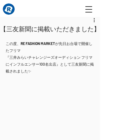
【三友新聞に掲載いただきました】
この度、
RE FASHION MARKET
が先日お台場で開催し
たフリマ
『三井みらいチャレンジーズオーディション フリマ
にインフルエンサー100名出店』として三友新聞に掲
載されました✨