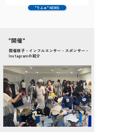
す。 出店者は全員インフルエンサー。推し
"りふぁ" NEWS
と直接会い、お話しながら私物を購入でき
る新しい体験を提供し、次世代のリユース
文化を創造しています。 導入目的：SNS上
での「本音の口コミ」を増やしたい 韓国の
人気リップブランド「 Black rouge 」様が抱
​"開催"
えていた課題は、企業広告としての発信で
はなく、インフルエンサーによる熱量の高
​開催様子・インフルエンサー・スポンサー・
い「本音のレビュー」をいかに自然な形で
Instagramの紹介
増やすかでした。 そこで、インフルエンサ
ーとファンが直接交流するオフラインイベ
ント「 RE FASHION MARKET 」へのブース出
展を実施。 施策内容：ブース出店＆インフ
ルエンサーサンプリング 【ブース出店】 ハ
ズレなしのルーレットキャンペーン
Instagramをフォローした方を対象に、ルー
レット企画を実施。1等に当選した方には
「自分好みの好きなリップ」をその