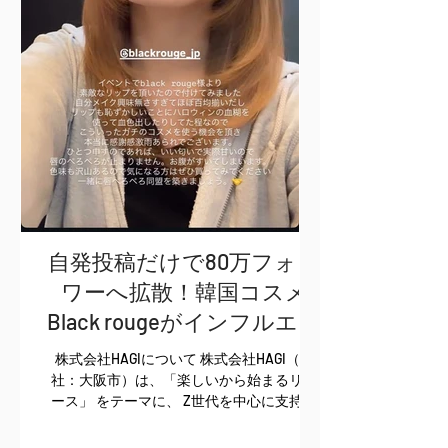
自発投稿だけで80万フォロ
ワーへ拡散！韓国コスメ
Black rougeがインフルエン
サーフリマで実現した「報
株式会社HAGIについて 株式会社HAGI（本
酬なし」のUGC創出
社：大阪市）は、「楽しいから始まるリユ
ース」 をテーマに、 Z世代を中心に支持さ
れるインフルエンサー出店フリーマーケッ
ト 「RE FASHION MARKET」を運営していま