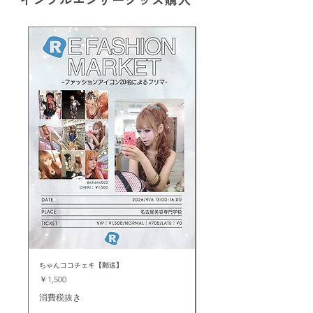
ちゃんココチェキ【郵送】
敵を作るなチェキ【郵送】
価格
価格
￥1,500
￥1,300
消費税抜き
消費税抜き