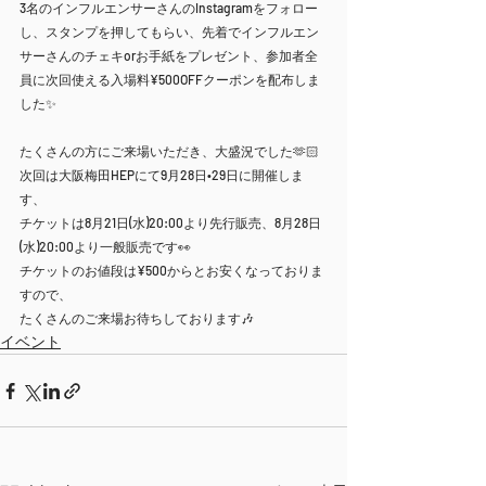
3名のインフルエンサーさんのInstagramをフォロー
し、スタンプを押してもらい、先着でインフルエン
サーさんのチェキorお手紙をプレゼント、参加者全
員に次回使える入場料¥500OFFクーポンを配布しま
した✨
たくさんの方にご来場いただき、大盛況でした🫶🏻
次回は大阪梅田HEPにて9月28日•29日に開催しま
す、
チケットは8月21日(水)20:00より先行販売、8月28日
(水)20:00より一般販売です👀
チケットのお値段は¥500からとお安くなっておりま
すので、
たくさんのご来場お待ちしております🎶
イベント