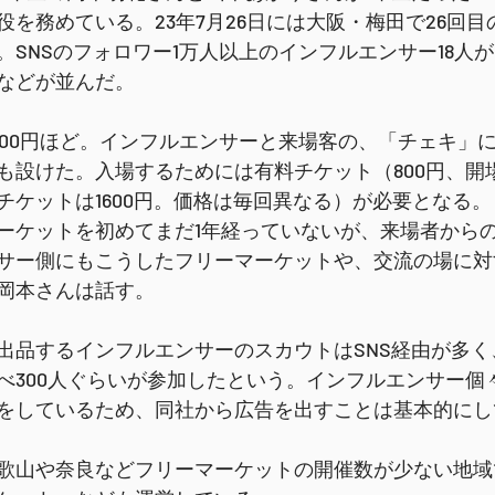
役を務めている。23年7月26日には大阪・梅田で26回
。SNSのフォロワー1万人以上のインフルエンサー18人
などが並んだ。
000円ほど。インフルエンサーと来場客の、「チェキ」
も設けた。入場するためには有料チケット（800円、開場
Pチケットは1600円。価格は毎回異なる）が必要となる。
ーケットを初めてまだ1年経っていないが、来場者から
サー側にもこうしたフリーマーケットや、交流の場に対
岡本さんは話す。
出品するインフルエンサーのスカウトはSNS経由が多く
べ300人ぐらいが参加したという。インフルエンサー個
をしているため、同社から広告を出すことは基本的にし
歌山や奈良などフリーマーケットの開催数が少ない地域