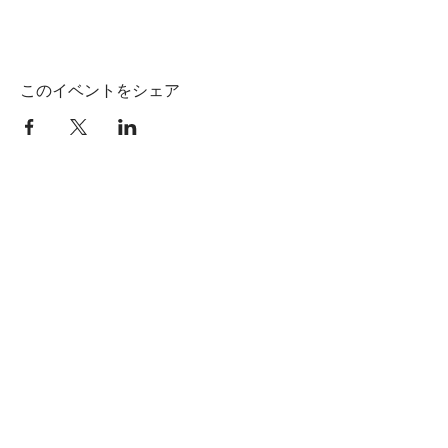
このイベントをシェア
​ホーム
​株式会社HAGI
​ブース出店＆サンプリング