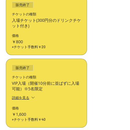
み振替日を実施致します。
販売終了
【当日の注意事項】
・当日は、open(18時)と同時に入場がスタート致し
チケットの種類
ます。
入場チケット(300円分のドリンクチケ
※open前から待機列ができることが予想されます。
ット付き)
・当日は、現金のみのお支払いとなります。
・当日は、ショッパーのご用意はしておりません。
価格
エコバックの持参をよろしくお願いいたします。
￥800
・混雑する場合、入場制限をかけさせていただきま
す。
+チケット手数料￥20
また、混雑する場合、退出時間を指定させていただ
く可能性がございます。
販売終了
チケットの種類
VIP入場（開催10分前に並ばずに入場
可能）※5名限定
詳細を見る
価格
￥1,600
+チケット手数料￥40