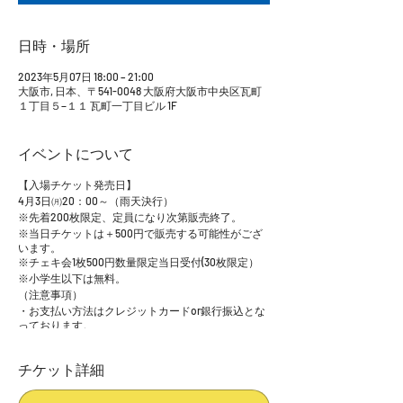
日時・場所
2023年5月07日 18:00 – 21:00
大阪市, 日本、〒541-0048 大阪府大阪市中央区瓦町
１丁目５−１１ 瓦町一丁目ビル 1F
イベントについて
【入場チケット発売日】
4月3日㈪20：00～（雨天決行）
※先着200枚限定、定員になり次第販売終了。
※当日チケットは＋500円で販売する可能性がござ
います。
※チェキ会1枚500円数量限定当日受付(30枚限定）
※小学生以下は無料。
（注意事項）
・お支払い方法はクレジットカードor銀行振込とな
っております。
・入場チケットはご使用の有無に関わらず、日時変
更、払い戻しはできません。
チケット詳細
・転売目的でのチケット購入は、法令に抵触し罰せ
られる場合がありますので固くお断りいたします。
・荒天、災害などでイベントが中止になった場合の