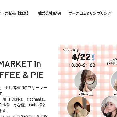
グッズ販売【郵送】
株式会社HAGI
ブース出店&サンプリング
ARKET in
FFEE & PIE
、出店者様10名フリーマー
す。
ITT.COM様、ricchan様、
KARIN様、うな様、tsubu様と
ます。
らショッピングやチェキ会を