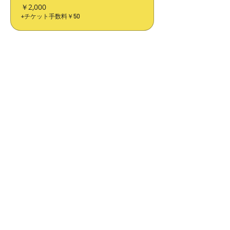
￥2,000
+チケット手数料￥50
このイベントをシェア
​ホーム
​株式会社HAGI