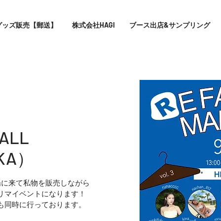
グッズ販売【郵送】
株式会社HAGI
ブース出店&サンプリング
P HALL
KA）
場に来て私物を販売しながら
リマイベントになります！
も同時に行っております。