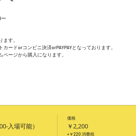
0ー
ります。
ードorコンビニ決済orPAYPAYとなっております。
ムページから購入になります。
価格
:00-入場可能）
￥2,200
+￥220 消費税