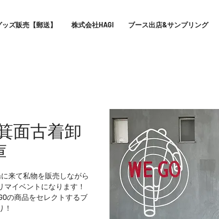
グッズ販売【郵送】
株式会社HAGI
ブース出店&サンプリング
EGO箕面古着卸
庫
場に来て私物を販売しながら
リマイベントになります！
GOの商品をセレクトするブ
り！