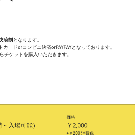
決済制
となります。
ードorコンビニ決済orPAYPAYとなっております。
からチケットを購入いただきます。
価格
3時～入場可能）
￥2,000
+￥200 消費税