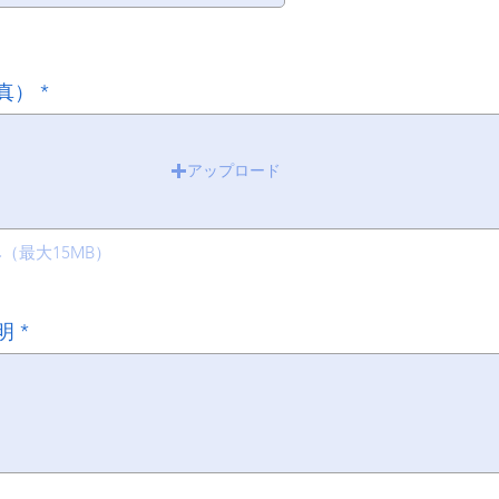
真）
アップロード
み（最大15MB）
明